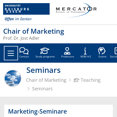
Chair of Marketing
Prof. Dr. Jost Adler
Soc
Contact
Study programs
Professors
MSM A-Z
Exams
Socia
Seminars
Chair of Marketing
Teaching
Seminars
Marketing-Seminare