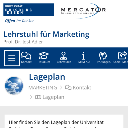
Lehrstuhl für Marketing
Prof. Dr. Jost Adler
Social
Kontakt
Studium
Lehrstühle
MSM A-Z
Prüfungen
Social Med
Lageplan
MARKETING
Kontakt
Lageplan
Hier finden Sie den Lageplan der Universität