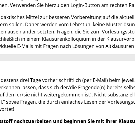
nen. Verwenden Sie hierzu den Login-Button am rechten Ran
 didaktisches Mittel zur besseren Vorbereitung auf die aktue
ern sollen. Daher werden vom Lehrstuhl keine Musterlösun
en auseinander setzten. Fragen, die Sie zum Vorlesungssto
hließlich in einem Klausurenkolloquium in der Klausurvo
iduelle E-Mails mit Fragen nach Lösungen von Altklausure
stens drei Tage vorher schriftlich (per E-Mail) beim jewei
kennen lassen, dass sich der/die Fragende(n) bereits selbs
 dem er/sie nicht weitergekommen ist). Nicht-substanzielle
mal." sowie Fragen, die durch einfaches Lesen der Vorlesun
ortet!
gsstoff nachzuarbeiten und beginnen Sie mit Ihrer Klausu